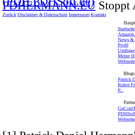
PDHERMANN.EU
Stoppt
Zurück
Disclaimer & Datenschutz
Impressum
Kontakt
Haup
Startseite
Amazon.
News & 
Profil
Umfrage
Meine H
Webseite
Blogs
Patrick 
Robot F
P...
Partne
GaComT
PDHSoft
Webseite