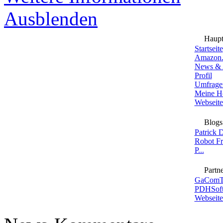
Ausblenden
Haup
Startseite
Amazon.
News & 
Profil
Umfrage
Meine H
Webseite
Blogs
Patrick 
Robot F
P...
Partne
GaComT
PDHSoft
Webseite